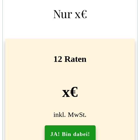
Nur x€
12 Raten
x€
inkl. MwSt.
JA! Bin dabei!