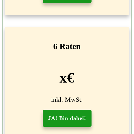
6 Raten
x€
inkl. MwSt.
JA! Bin dabei!